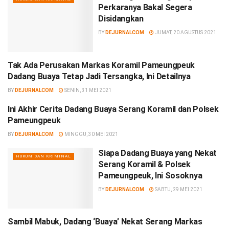
Perkaranya Bakal Segera
Disidangkan
BY
DEJURNALCOM
JUMAT, 20 AGUSTUS 2021
Tak Ada Perusakan Markas Koramil Pameungpeuk
HUKUM DAN KRIMINAL
Dadang Buaya Tetap Jadi Tersangka, Ini Detailnya
BY
DEJURNALCOM
SENIN, 31 MEI 2021
Ini Akhir Cerita Dadang Buaya Serang Koramil dan Polsek
HUKUM DAN KRIMINAL
Pameungpeuk
BY
DEJURNALCOM
MINGGU, 30 MEI 2021
Siapa Dadang Buaya yang Nekat
HUKUM DAN KRIMINAL
Serang Koramil & Polsek
Pameungpeuk, Ini Sosoknya
BY
DEJURNALCOM
SABTU, 29 MEI 2021
Sambil Mabuk, Dadang ‘Buaya’ Nekat Serang Markas
HUKUM DAN KRIMINAL