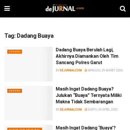
Tag:
Dadang Buaya
Dadang Buaya Berulah Lagi,
DENEWS
Akhirnya Diamankan Oleh Tim
Sancang Polres Garut
BY
DEJURNALCOM
MINGGU, 29 MARET 2026
Masih Ingat Dadang Buaya?
DENEWS
Julukan “Buaya” Ternyata Miliki
Makna Tidak Sembarangan
BY
DEJURNALCOM
SABTU, 29 APRIL 2023
Masih Ingat Dadang ‘Buaya’?
HUKUM DAN KRIMINAL