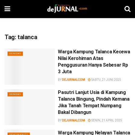
Tag:
talanca
Warga Kampung Talanca Kecewa
DENEWS
Nilai Kerohiman Atas
Penggusuran Hanya Sebesar Rp
3 Juta
BY
DEJURNALCOM
SABTU, 21 JUNI 2025
Pasutri Lanjut Usia di Kampung
DENEWS
Talanca Bingung, Pindah Kemana
Jika Tanah Tempat Numpang
Bakal Dibangun
BY
DEJURNALCOM
SENIN, 21 APRIL 2025
Warga Kampung Nelayan Talanca
DEHUMANITI