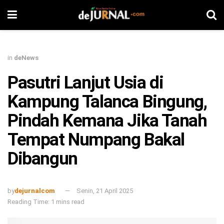
in
deNews
Pasutri Lanjut Usia di
Kampung Talanca Bingung,
Pindah Kemana Jika Tanah
Tempat Numpang Bakal
Dibangun
by
dejurnalcom
Senin, 21 April 2025
Reading Time: 1 mins read