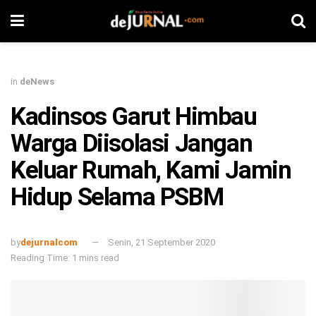
in
deNews
Kadinsos Garut Himbau
Warga Diisolasi Jangan
Keluar Rumah, Kami Jamin
Hidup Selama PSBM
by
dejurnalcom
Senin, 21 September 2020
Reading Time: 1 mins read