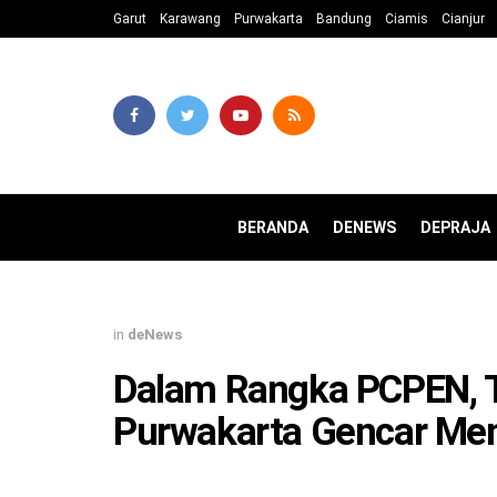
Garut
Karawang
Purwakarta
Bandung
Ciamis
Cianjur
BERANDA
DENEWS
DEPRAJA
in
deNews
Dalam Rangka PCPEN, 
Purwakarta Gencar Meng