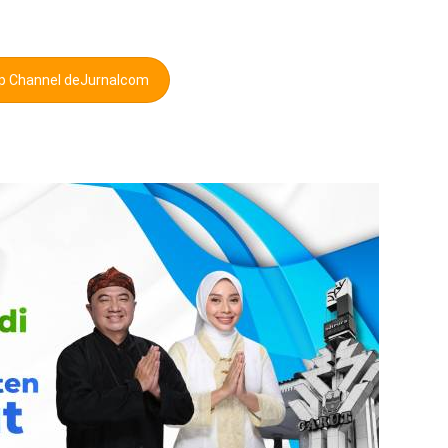
pp Channel deJurnalcom