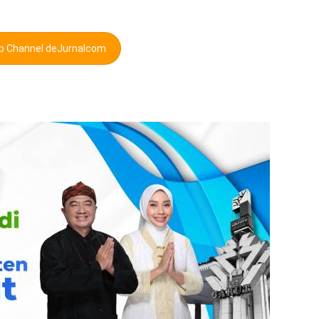
pp Channel deJurnalcom