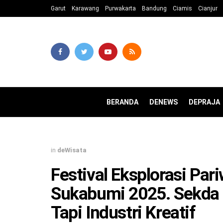
Garut
Karawang
Purwakarta
Bandung
Ciamis
Cianjur
BERANDA
DENEWS
DEPRAJA
in
deWisata
Festival Eksplorasi Par
Sukabumi 2025. Sekda 
Tapi Industri Kreatif