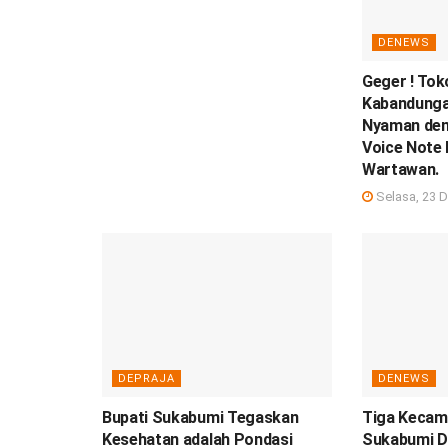
DENEWS
Geger ! To
Kabandunga
Nyaman den
Voice Note
Wartawan.
Selasa, 23 
DEPRAJA
DENEWS
Bupati Sukabumi Tegaskan
Tiga Kecam
Kesehatan adalah Pondasi
Sukabumi Di