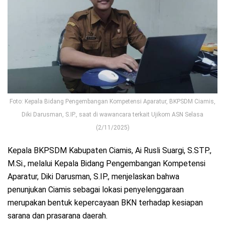
Foto: Kepala Bidang Pengembangan Kompetensi Aparatur, BKPSDM Ciamis,
Diki Darusman, S.IP., saat di wawancara terkait Ujikom ASN Selasa
(2/11/2025)
Kepala BKPSDM Kabupaten Ciamis, Ai Rusli Suargi, S.STP.,
M.Si., melalui Kepala Bidang Pengembangan Kompetensi
Aparatur, Diki Darusman, S.IP., menjelaskan bahwa
penunjukan Ciamis sebagai lokasi penyelenggaraan
merupakan bentuk kepercayaan BKN terhadap kesiapan
sarana dan prasarana daerah.