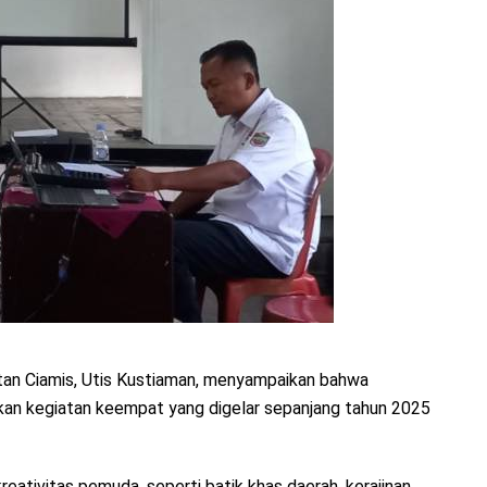
tan Ciamis, Utis Kustiaman, menyampaikan bahwa
kan kegiatan keempat yang digelar sepanjang tahun 2025
ativitas pemuda, seperti batik khas daerah, kerajinan,