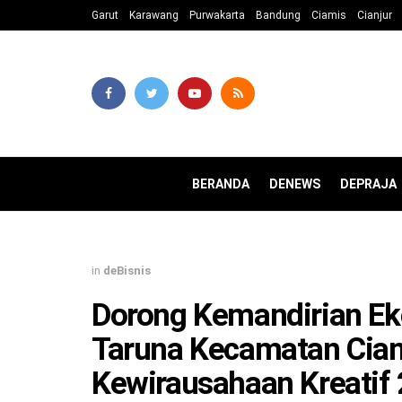
Garut
Karawang
Purwakarta
Bandung
Ciamis
Cianjur
BERANDA
DENEWS
DEPRAJA
in
deBisnis
Dorong Kemandirian E
Taruna Kecamatan Ciam
Kewirausahaan Kreatif