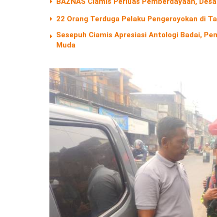
BAZNAS Ciamis Perluas Pemberdayaan, Desa 
22 Orang Terduga Pelaku Pengeroyokan di Ta
Sesepuh Ciamis Apresiasi Antologi Badai, Pem
Muda