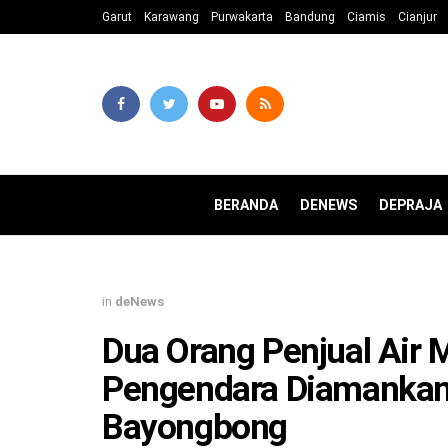
Garut
Karawang
Purwakarta
Bandung
Ciamis
Cianjur
BERANDA
DENEWS
DEPRAJA
in
deNews
Dua Orang Penjual Air 
Pengendara Diamankan 
Bayongbong