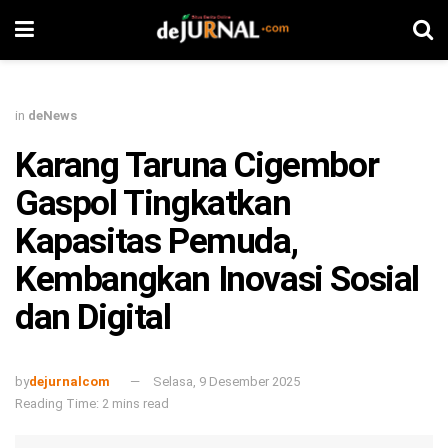
in
deNews
Karang Taruna Cigembor
Gaspol Tingkatkan
Kapasitas Pemuda,
Kembangkan Inovasi Sosial
dan Digital
by
dejurnalcom
Selasa, 9 Desember 2025
Reading Time: 2 mins read