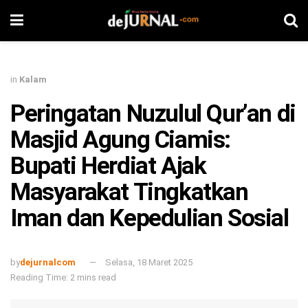
in
Kalam
Peringatan Nuzulul Qur’an di
Masjid Agung Ciamis:
Bupati Herdiat Ajak
Masyarakat Tingkatkan
Iman dan Kepedulian Sosial
by
dejurnalcom
Selasa, 18 Maret 2025
Reading Time: 2 mins read