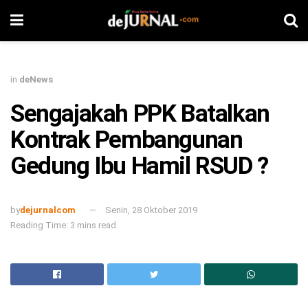
in
deNews
Sengajakah PPK Batalkan
Kontrak Pembangunan
Gedung Ibu Hamil RSUD ?
by
dejurnalcom
Senin, 28 Oktober 2019
Reading Time: 3 mins read