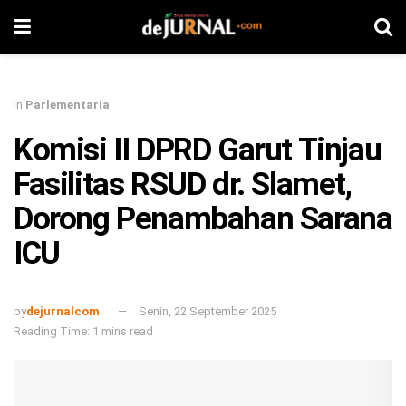
in
Parlementaria
Komisi II DPRD Garut Tinjau
Fasilitas RSUD dr. Slamet,
Dorong Penambahan Sarana
ICU
by
dejurnalcom
Senin, 22 September 2025
Reading Time: 1 mins read