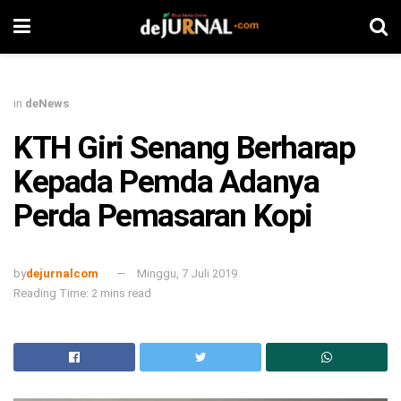
in
deNews
KTH Giri Senang Berharap
Kepada Pemda Adanya
Perda Pemasaran Kopi
by
dejurnalcom
Minggu, 7 Juli 2019
Reading Time: 2 mins read