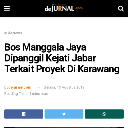
in
deNews
Bos Manggala Jaya
Dipanggil Kejati Jabar
Terkait Proyek Di Karawang
by
dejurnalcom
Selasa, 13 Agustus 2019
Reading Time: 1 mins read