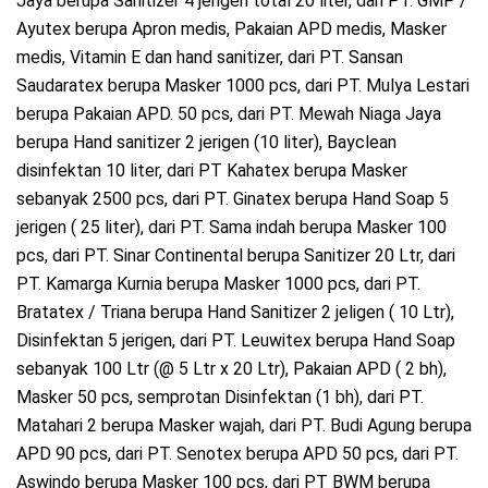
Jaya berupa Sanitizer 4 jerigen total 20 liter, dari PT. GMP /
Ayutex berupa Apron medis, Pakaian APD medis, Masker
medis, Vitamin E dan hand sanitizer, dari PT. Sansan
Saudaratex berupa Masker 1000 pcs, dari PT. Mulya Lestari
berupa Pakaian APD. 50 pcs, dari PT. Mewah Niaga Jaya
berupa Hand sanitizer 2 jerigen (10 liter), Bayclean
disinfektan 10 liter, dari PT Kahatex berupa Masker
sebanyak 2500 pcs, dari PT. Ginatex berupa Hand Soap 5
jerigen ( 25 liter), dari PT. Sama indah berupa Masker 100
pcs, dari PT. Sinar Continental berupa Sanitizer 20 Ltr, dari
PT. Kamarga Kurnia berupa Masker 1000 pcs, dari PT.
Bratatex / Triana berupa Hand Sanitizer 2 jeligen ( 10 Ltr),
Disinfektan 5 jerigen, dari PT. Leuwitex berupa Hand Soap
sebanyak 100 Ltr (@ 5 Ltr x 20 Ltr), Pakaian APD ( 2 bh),
Masker 50 pcs, semprotan Disinfektan (1 bh), dari PT.
Matahari 2 berupa Masker wajah, dari PT. Budi Agung berupa
APD 90 pcs, dari PT. Senotex berupa APD 50 pcs, dari PT.
Aswindo berupa Masker 100 pcs, dari PT BWM berupa