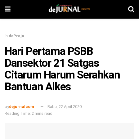
in
dePraja
Hari Pertama PSBB
Dansektor 21 Satgas
Citarum Harum Serahkan
Bantuan Alkes
by
dejurnalcom
Rabu, 22 April 2020
Reading Time: 2 mins read