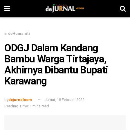
in
deHumaniti
ODGJ Dalam Kandang
Bambu Warga Tirtajaya,
Akhirnya Dibantu Bupati
Karawang
by
dejurnalcom
Jumat, 18 Februari 2022
Reading Time: 1 mins read