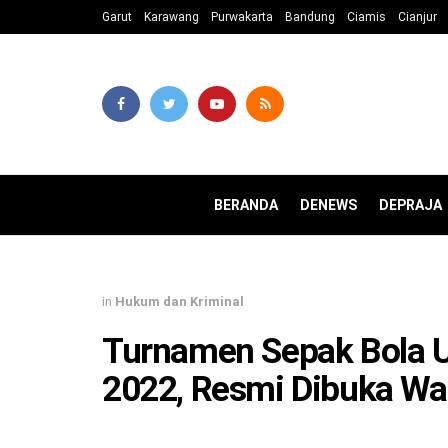
Garut
Karawang
Purwakarta
Bandung
Ciamis
Cianjur
BERANDA
DENEWS
DEPRAJA
in
Hukum dan Kriminal
Turnamen Sepak Bola Us
2022, Resmi Dibuka Wa