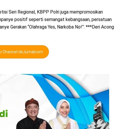
.
etisi Seri Regional, KBPP Polri juga mempromosikan
ampanye positif seperti semangat kebangsaan, persatuan
panye Gerakan “Olahraga Yes, Narkoba No!”. ***Deri Acong
pp Channel deJurnalcom