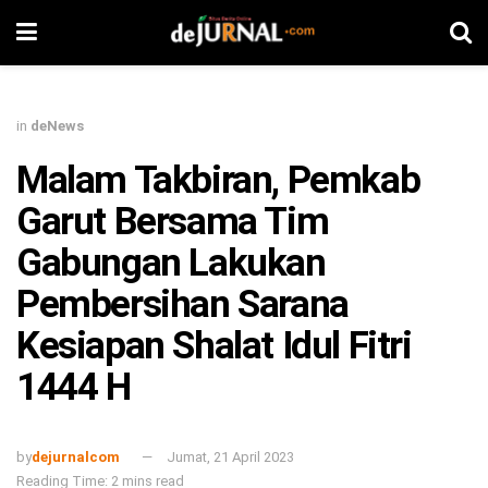
in
deNews
Malam Takbiran, Pemkab
Garut Bersama Tim
Gabungan Lakukan
Pembersihan Sarana
Kesiapan Shalat Idul Fitri
1444 H
by
dejurnalcom
Jumat, 21 April 2023
Reading Time: 2 mins read