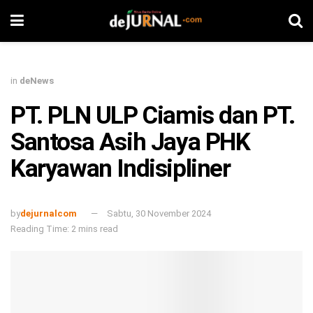
in
deNews
PT. PLN ULP Ciamis dan PT.
Santosa Asih Jaya PHK
Karyawan Indisipliner
by
dejurnalcom
Sabtu, 30 November 2024
Reading Time: 2 mins read