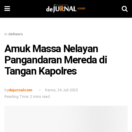
in
deNews
Amuk Massa Nelayan
Pangandaran Mereda di
Tangan Kapolres
by
dejurnalcom
Kamis, 24 Juli 2025
Reading Time: 2 mins read