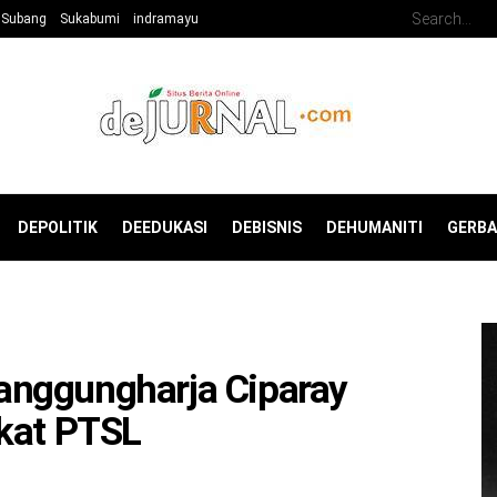
Subang
Sukabumi
indramayu
DEPOLITIK
DEEDUKASI
DEBISNIS
DEHUMANITI
GERB
nggungharja Ciparay
ikat PTSL