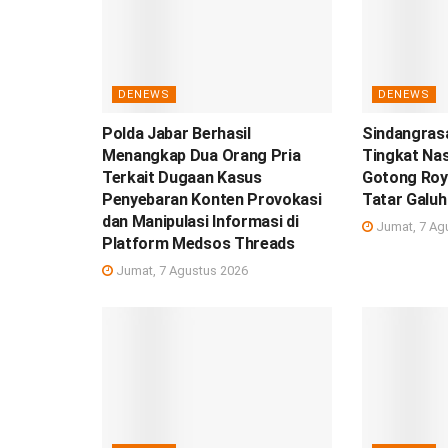
DENEWS
DENEWS
Polda Jabar Berhasil
Sindangrasa
Menangkap Dua Orang Pria
Tingkat Nas
Terkait Dugaan Kasus
Gotong Roy
Penyebaran Konten Provokasi
Tatar Galuh
dan Manipulasi Informasi di
Jumat, 7 Ag
Platform Medsos Threads
Jumat, 7 Agustus 2026