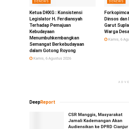
DENEWS
DENEWS
Ketua DKKG : Konsistensi
Forkopimca
Legislator H. Ferdiansyah
Dinsos dan
Terhadap Pemajuan
Garut Suplai
Kebudayaan
Warga Desa
Menumbuhkembangkan
Kamis, 6 Ag
Semangat Berkebudayaan
dalam Gotong Royong
Kamis, 6 Agustus 2026
ADV
Deep
Report
CSR Manggis, Masyarakat
Jamali Kademangan Akan
Audiensikan ke DPRD Cianjur