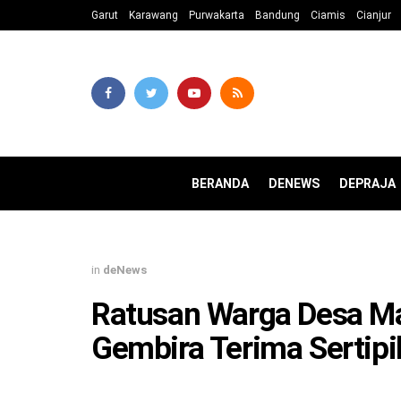
Garut
Karawang
Purwakarta
Bandung
Ciamis
Cianjur
BERANDA
DENEWS
DEPRAJA
in
deNews
Ratusan Warga Desa Ma
Gembira Terima Sertip