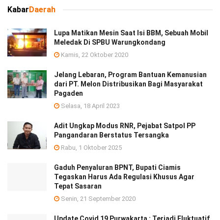
Kabar
Daerah
Lupa Matikan Mesin Saat Isi BBM, Sebuah Mobil
Meledak Di SPBU Warungkondang
Kamis, 22 Oktober 2020
Jelang Lebaran, Program Bantuan Kemanusian
dari PT. Melon Distribusikan Bagi Masyarakat
Pagaden
Selasa, 18 April 2023
Adit Ungkap Modus RNR, Pejabat Satpol PP
Pangandaran Berstatus Tersangka
Rabu, 1 Oktober 2025
Gaduh Penyaluran BPNT, Bupati Ciamis
Tegaskan Harus Ada Regulasi Khusus Agar
Tepat Sasaran
Senin, 21 September 2020
Update Covid 19 Purwakarta : Terjadi Fluktuatif