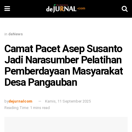
in
deNews
Camat Pacet Asep Susanto
Jadi Narasumber Pelatihan
Pemberdayaan Masyarakat
Desa Pangauban
by
dejurnalcom
Kamis, 11 September 2025
Reading Time: 1 mins read