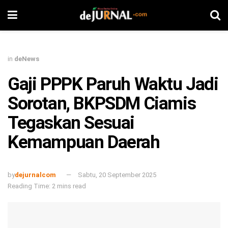
in
deNews
Gaji PPPK Paruh Waktu Jadi
Sorotan, BKPSDM Ciamis
Tegaskan Sesuai
Kemampuan Daerah
by
dejurnalcom
Sabtu, 20 September 2025
Reading Time: 2 mins read