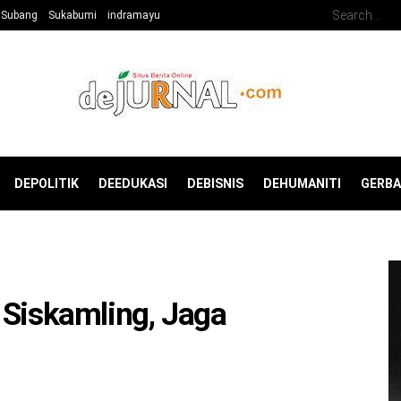
Subang
Sukabumi
indramayu
DEPOLITIK
DEEDUKASI
DEBISNIS
DEHUMANITI
GERB
 Siskamling, Jaga