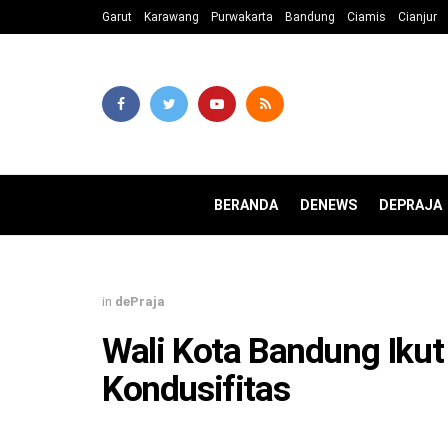
Garut
Karawang
Purwakarta
Bandung
Ciamis
Cianjur
BERANDA
DENEWS
DEPRAJA
in
dePraja
Wali Kota Bandung Ikut
Kondusifitas