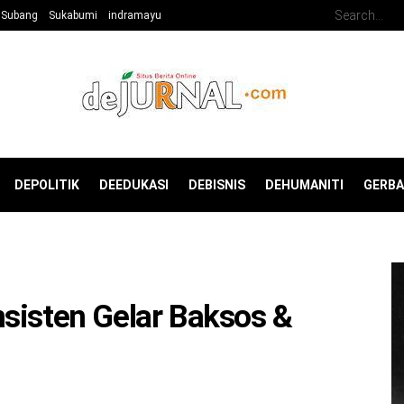
Subang
Sukabumi
indramayu
DEPOLITIK
DEEDUKASI
DEBISNIS
DEHUMANITI
GERB
sisten Gelar Baksos &