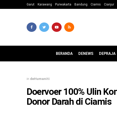
Garut
Karawang
Purwakarta
Bandung
Ciamis
Cianjur
BERANDA
DENEWS
DEPRAJA
in
deHumaniti
Doervoer 100% Ulin Kon
Donor Darah di Ciamis