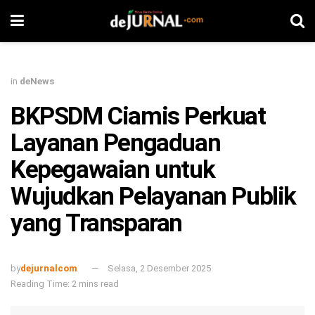
in
deNews
BKPSDM Ciamis Perkuat
Layanan Pengaduan
Kepegawaian untuk
Wujudkan Pelayanan Publik
yang Transparan
by
dejurnalcom
Selasa, 2 Desember 2025
Reading Time: 2 mins read