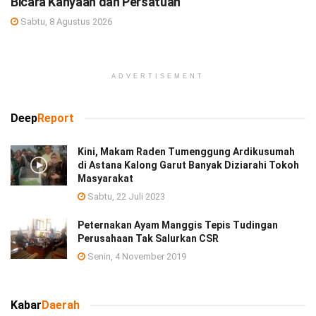
Bicara Kanyaah dan Persatuan
Sabtu, 8 Agustus 2026
ADVERTISEMENT
Deep
Report
Kini, Makam Raden Tumenggung Ardikusumah
di Astana Kalong Garut Banyak Diziarahi Tokoh
Masyarakat
Sabtu, 22 Juli 2023
Peternakan Ayam Manggis Tepis Tudingan
Perusahaan Tak Salurkan CSR
Senin, 4 November 2019
Kabar
Daerah