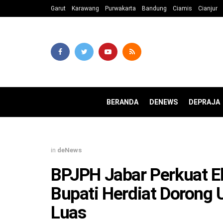
Garut
Karawang
Purwakarta
Bandung
Ciamis
Cianjur
BERANDA
DENEWS
DEPRAJA
in
deNews
BPJPH Jabar Perkuat Ek
Bupati Herdiat Dorong
Luas