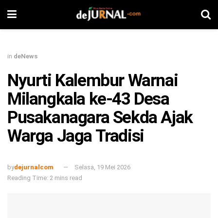
in
deNews
Nyurti Kalembur Warnai
Milangkala ke-43 Desa
Pusakanagara Sekda Ajak
Warga Jaga Tradisi
by
dejurnalcom
Selasa, 19 Mei 2026
Reading Time: 2 mins read