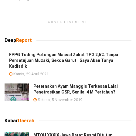
ADVERTISEMENT
Deep
Report
FPPG Tuding Potongan Massal Zakat TPG 2,5% Tanpa
Persetujuan Muzaki, Sekda Garut : Saya Akan Tanya
Kadisdik
Kamis, 29 April 2021
Peternakan Ayam Manggis Terkesan Lalai
Penetrasikan CSR, Senilai 4 M Pertahun?
Selasa, 5 November 2019
Kabar
Daerah
MTQH XXXIX Jawa Barat Resmi Ditutup