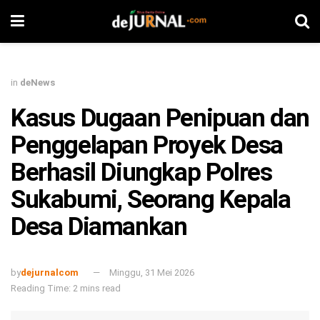
in
deNews
Kasus Dugaan Penipuan dan
Penggelapan Proyek Desa
Berhasil Diungkap Polres
Sukabumi, Seorang Kepala
Desa Diamankan
by
dejurnalcom
Minggu, 31 Mei 2026
Reading Time: 2 mins read