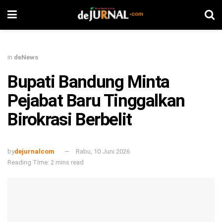
in
deNews
Bupati Bandung Minta
Pejabat Baru Tinggalkan
Birokrasi Berbelit
by
dejurnalcom
Rabu, 10 Juni 2026
Reading Time: 2 mins read