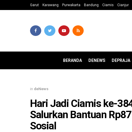
Garut
Karawang
Purwakarta
Bandung
Ciamis
Cianjur
BERANDA
DENEWS
DEPRAJA
in
deNews
Hari Jadi Ciamis ke-3
Salurkan Bantuan Rp87
Sosial