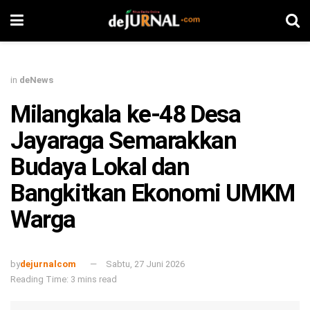
in
deNews
Milangkala ke-48 Desa
Jayaraga Semarakkan
Budaya Lokal dan
Bangkitkan Ekonomi UMKM
Warga
by
dejurnalcom
Sabtu, 27 Juni 2026
Reading Time: 3 mins read