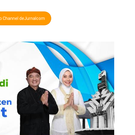
pp Channel deJurnalcom