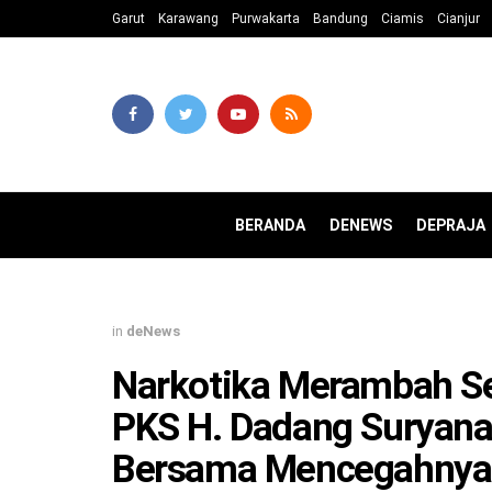
Garut
Karawang
Purwakarta
Bandung
Ciamis
Cianjur
BERANDA
DENEWS
DEPRAJA
in
deNews
Narkotika Merambah Se
PKS H. Dadang Suryan
Bersama Mencegahnya