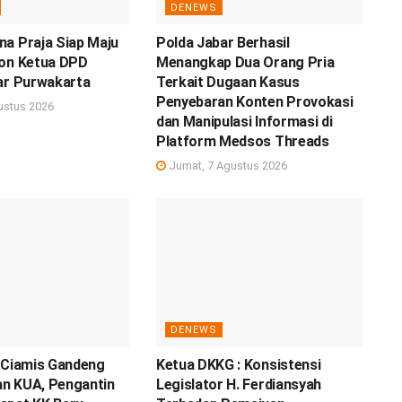
DENEWS
a Praja Siap Maju
Polda Jabar Berhasil
lon Ketua DPD
Menangkap Dua Orang Pria
ar Purwakarta
Terkait Dugaan Kasus
Penyebaran Konten Provokasi
ustus 2026
dan Manipulasi Informasi di
Platform Medsos Threads
Jumat, 7 Agustus 2026
DENEWS
 Ciamis Gandeng
Ketua DKKG : Konsistensi
n KUA, Pengantin
Legislator H. Ferdiansyah