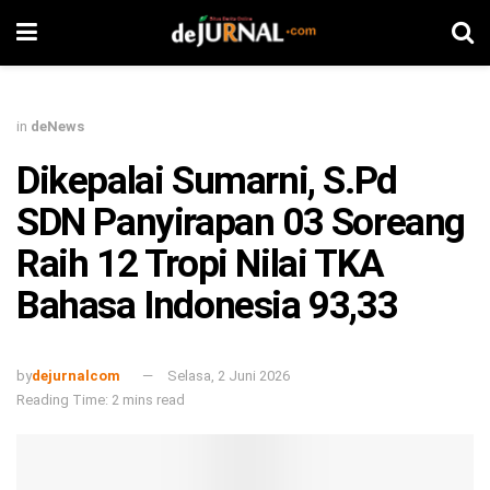
in
deNews
Dikepalai Sumarni, S.Pd
SDN Panyirapan 03 Soreang
Raih 12 Tropi Nilai TKA
Bahasa Indonesia 93,33
by
dejurnalcom
Selasa, 2 Juni 2026
Reading Time: 2 mins read