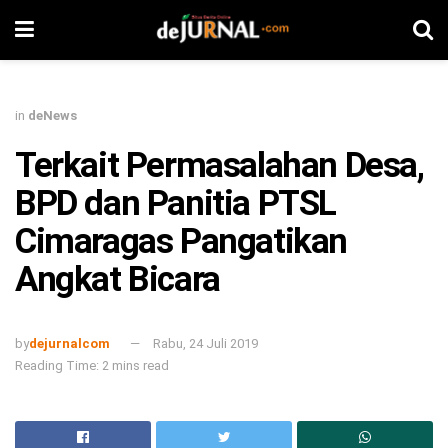
in
deNews
Terkait Permasalahan Desa,
BPD dan Panitia PTSL
Cimaragas Pangatikan
Angkat Bicara
by
dejurnalcom
Rabu, 24 Juli 2019
Reading Time: 2 mins read