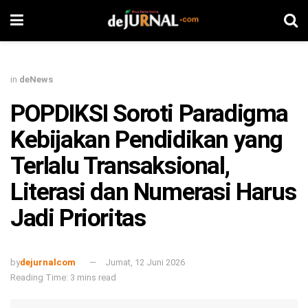
in
deNews
POPDIKSI Soroti Paradigma
Kebijakan Pendidikan yang
Terlalu Transaksional,
Literasi dan Numerasi Harus
Jadi Prioritas
by
dejurnalcom
Jumat, 12 Juni 2026
Reading Time: 3 mins read