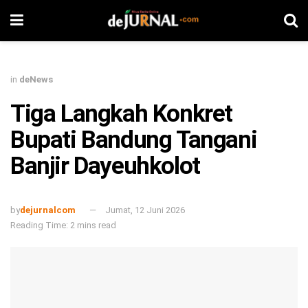
in
deNews
Tiga Langkah Konkret
Bupati Bandung Tangani
Banjir Dayeuhkolot
by
dejurnalcom
Jumat, 12 Juni 2026
Reading Time: 2 mins read