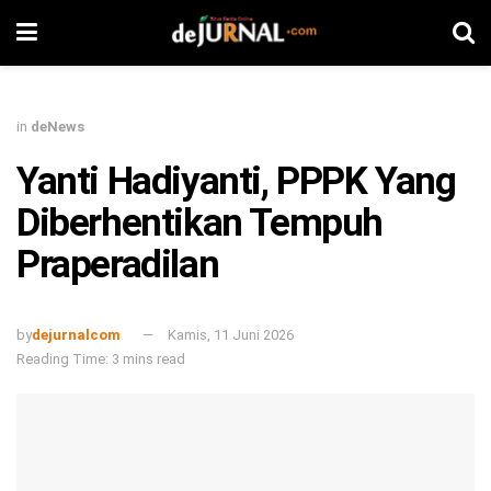
in
deNews
Yanti Hadiyanti, PPPK Yang
Diberhentikan Tempuh
Praperadilan
by
dejurnalcom
Kamis, 11 Juni 2026
Reading Time: 3 mins read