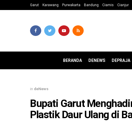
Garut
Karawang
Purwakarta
Bandung
Ciamis
Cianjur
BERANDA
DENEWS
DEPRAJA
in
deNews
Bupati Garut Menghadir
Plastik Daur Ulang di 