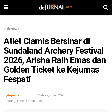
in
deNews
Atlet Ciamis Bersinar di
Sundaland Archery Festival
2026, Arisha Raih Emas dan
Golden Ticket ke Kejurnas
Fespati
by
dejurnalcom
Selasa, 7 Juli 2026
Reading Time: 3 mins read