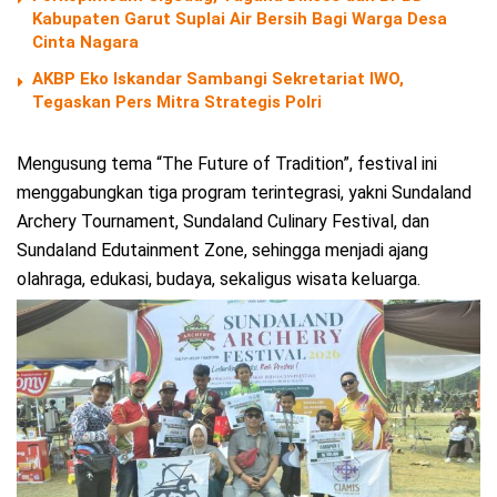
Kabupaten Garut Suplai Air Bersih Bagi Warga Desa
Cinta Nagara
AKBP Eko Iskandar Sambangi Sekretariat IWO,
Tegaskan Pers Mitra Strategis Polri
Mengusung tema “The Future of Tradition”, festival ini
menggabungkan tiga program terintegrasi, yakni Sundaland
Archery Tournament, Sundaland Culinary Festival, dan
Sundaland Edutainment Zone, sehingga menjadi ajang
olahraga, edukasi, budaya, sekaligus wisata keluarga.