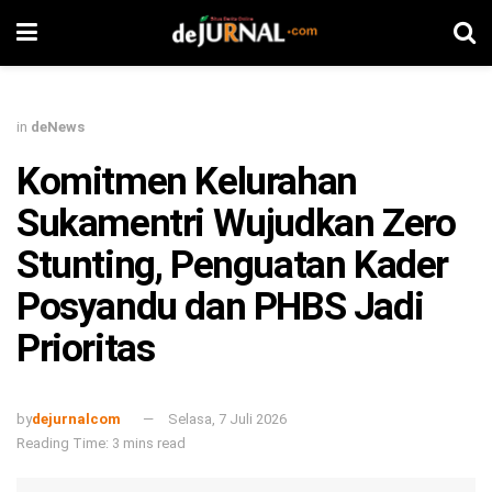
in
deNews
Komitmen Kelurahan
Sukamentri Wujudkan Zero
Stunting, Penguatan Kader
Posyandu dan PHBS Jadi
Prioritas
by
dejurnalcom
Selasa, 7 Juli 2026
Reading Time: 3 mins read