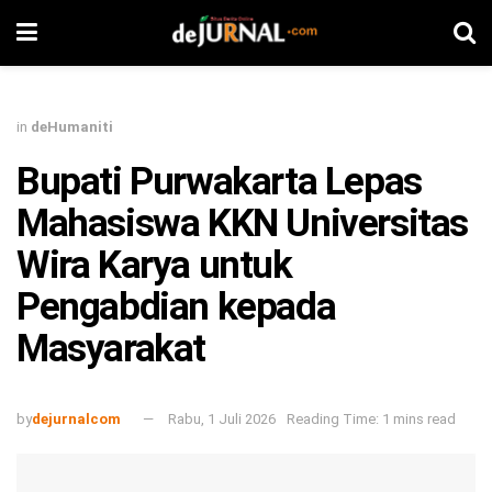
in
deHumaniti
Bupati Purwakarta Lepas
Mahasiswa KKN Universitas
Wira Karya untuk
Pengabdian kepada
Masyarakat
by
dejurnalcom
Rabu, 1 Juli 2026
Reading Time: 1 mins read