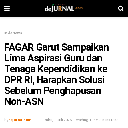
in
deNews
FAGAR Garut Sampaikan
Lima Aspirasi Guru dan
Tenaga Kependidikan ke
DPR RI, Harapkan Solusi
Sebelum Penghapusan
Non-ASN
by
dejurnalcom
Rabu, 1 Juli 2026
Reading Time: 3 mins read