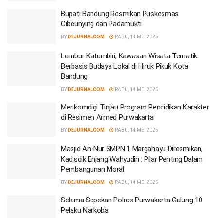
Bupati Bandung Resmikan Puskesmas
Cibeunying dan Padamukti
BY
DEJURNALCOM
RABU, 14 MEI 2025
Lembur Katumbiri, Kawasan Wisata Tematik
Berbasis Budaya Lokal di Hiruk Pikuk Kota
Bandung
BY
DEJURNALCOM
RABU, 14 MEI 2025
Menkomdigi Tinjau Program Pendidikan Karakter
di Resimen Armed Purwakarta
BY
DEJURNALCOM
RABU, 14 MEI 2025
Masjid An-Nur SMPN 1 Margahayu Diresmikan,
Kadisdik Enjang Wahyudin : Pilar Penting Dalam
Pembangunan Moral
BY
DEJURNALCOM
RABU, 14 MEI 2025
Selama Sepekan Polres Purwakarta Gulung 10
Pelaku Narkoba