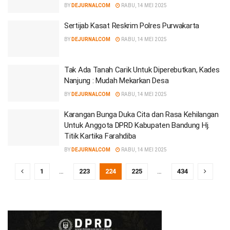
BY
DEJURNALCOM
RABU, 14 MEI 2025
Sertijab Kasat Reskrim Polres Purwakarta
BY
DEJURNALCOM
RABU, 14 MEI 2025
Tak Ada Tanah Carik Untuk Diperebutkan, Kades
Nanjung : Mudah Mekarkan Desa
BY
DEJURNALCOM
RABU, 14 MEI 2025
Karangan Bunga Duka Cita dan Rasa Kehilangan
Untuk Anggota DPRD Kabupaten Bandung Hj.
Titik Kartika Farahdiba
BY
DEJURNALCOM
RABU, 14 MEI 2025
1
…
223
224
225
…
434