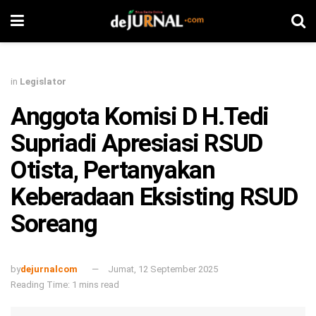
in
Legislator
Anggota Komisi D H.Tedi
Supriadi Apresiasi RSUD
Otista, Pertanyakan
Keberadaan Eksisting RSUD
Soreang
by
dejurnalcom
Jumat, 12 September 2025
Reading Time: 1 mins read