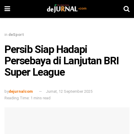
in
deSport
Persib Siap Hadapi
Persebaya di Lanjutan BRI
Super League
by
dejurnalcom
Jumat, 12 September 2025
Reading Time: 1 mins read