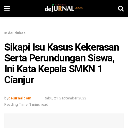
in
deEdukasi
Sikapi Isu Kasus Kekerasan
Serta Perundungan Siswa,
Ini Kata Kepala SMKN 1
Cianjur
by
dejurnalcom
Rabu, 21 September 2022
Reading Time: 1 mins read