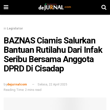
in
Legislator
BAZNAS Ciamis Salurkan
Bantuan Rutilahu Dari Infak
Seribu Bersama Anggota
DPRD Di Cisadap
by
dejurnalcom
Selasa, 22 April 2025
Reading Time: 2 mins read